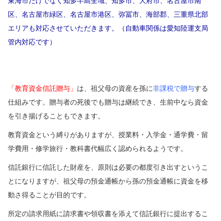
東海市だけでなく知多半島全域、知多市、大府市、名古屋市南
区、名古屋市緑区、名古屋市港区、弥冨市、海部郡、三重県北部
エリアも対応させていただきます。（自動車関係は愛知陸運支局
管内対応です）
「教育資金信託贈与」
は、祖父母の資産を孫に
非課税で贈与
する
仕組みです。贈与者の死後でも贈与は継続でき、生前中なら資金
を引き揚げることもできます。
教育資金という縛りがありますが、授業料・入学金・通学費・留
学費用・修学旅行・教科書代幅広く認められるようです。
信託銀行に信託した財産を、原則は必要の都度引き出すというこ
とになりますが、祖父母の預金通帳から孫の預金通帳に資金を移
動さ得ることが目的です。
所定の請求用紙に請求書や領収書を添えて信託銀行に提出するこ